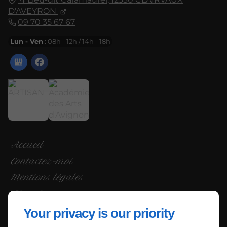
D'AVEYRON
09 70 35 67 67
Lun - Ven
: 08h - 12h / 14h - 18h
Accueil
Contactez-moi
Mentions légales
Plan du site
Your privacy is our priority